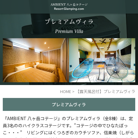
プレミアムヴィラ
Premium Villa
HOME
>
【露天風呂付】プレミアムヴィラ
プレミアムヴィラ
『AMBIENT 八ヶ岳コテージ』のプレミアムヴィラ（全8棟）は、定
員3名ののハイクラスコテージです。”コテージの中でひなたぼっ
こ・・・” リビングにはくつろぎのカウチソファ、信楽焼（しがら