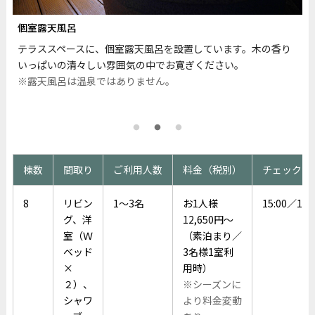
個室露天風呂
テラススペースに、個室露天風呂を設置しています。木の香り
いっぱいの清々しい雰囲気の中でお寛ぎください。
※露天風呂は温泉ではありません。
棟数
間取り
ご利用人数
料金（税別）
チェックイ
8
リビン
1～3名
お1人様
15:00／11:
グ、洋
12,650円～
室（Ｗ
（素泊まり／
ベッド
3名様1室利
×
用時）
２）、
※シーズンに
シャワ
より料金変動